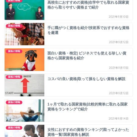
資格の情報
高校生におすすめの資格|在学中でも取れる国家資
格から取りやすい資格まで紹介
2021年9月10日
資格の情報
手に職がつく資格を紹介!技術系でおすすめな資格
を厳選
2021年9月12日
資格の情報
面白い資格・検定| ビジネスでも使える珍しい資
格から国家資格を紹介
2021年9月13日
資格の情報
コスパの良い資格|取って損をしない資格を解説
2021年9月12日
資格の情報
1ヶ月で取れる国家資格|比較的簡単に取れる国家
資格をランキングで紹介
2021年9月14日
資格の情報
女性におすすめの資格ランキング|取ってよかった
資格一覧!国家資格も解説