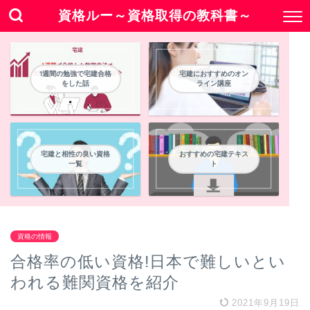
資格ルー～資格取得の教科書～
1週間の勉強で宅建合格
宅建におすすめのオン
をした話
ライン講座
宅建と相性の良い資格
おすすめの宅建テキス
一覧
ト
資格の情報
合格率の低い資格!日本で難しいとい
われる難関資格を紹介
2021年9月19日