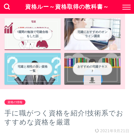
資格ルー～資格取得の教科書～
1週間の勉強で宅建合格
宅建におすすめのオン
をした話
ライン講座
宅建と相性の良い資格
おすすめの宅建テキス
一覧
ト
資格の情報
手に職がつく資格を紹介!技術系でお
すすめな資格を厳選
2021年9月21日