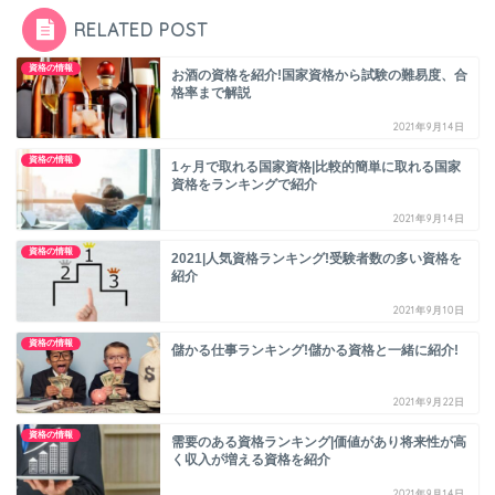
RELATED POST
資格の情報
お酒の資格を紹介!国家資格から試験の難易度、合
格率まで解説
2021年9月14日
資格の情報
1ヶ月で取れる国家資格|比較的簡単に取れる国家
資格をランキングで紹介
2021年9月14日
資格の情報
2021|人気資格ランキング!受験者数の多い資格を
紹介
2021年9月10日
資格の情報
儲かる仕事ランキング!儲かる資格と一緒に紹介!
2021年9月22日
資格の情報
需要のある資格ランキング|価値があり将来性が高
く収入が増える資格を紹介
2021年9月14日