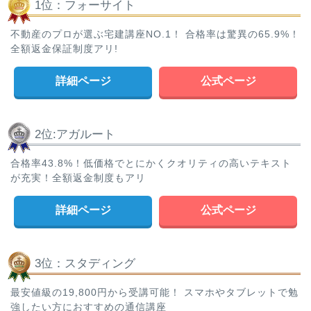
1位：フォーサイト
不動産のプロが選ぶ宅建講座NO.1！ 合格率は驚異の65.9%！
全額返金保証制度アリ!
詳細ページ
公式ページ
2位:アガルート
合格率43.8%！低価格でとにかくクオリティの高いテキスト
が充実！全額返金制度もアリ
詳細ページ
公式ページ
3位：スタディング
最安値級の19,800円から受講可能！ スマホやタブレットで勉
強したい方におすすめの通信講座