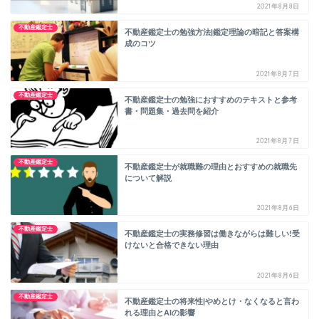
2021年8月8日
不動産鑑定士
不動産鑑定士の勉強方法|鑑定理論の暗記と答案構
成のコツ
2021年8月7日
不動産鑑定士
不動産鑑定士の勉強におすすめのテキストと参考
書・問題集・過去問を紹介
2021年8月7日
不動産鑑定士
不動産鑑定士が就職難の理由とおすすめの就職先
について解説
2021年8月6日
不動産鑑定士
不動産鑑定士の実務修習は働きながらは難しい!受
けないと合格できない理由
2021年8月6日
不動産鑑定士
不動産鑑定士の将来性|やめとけ・なくなると言わ
れる理由とAIの影響