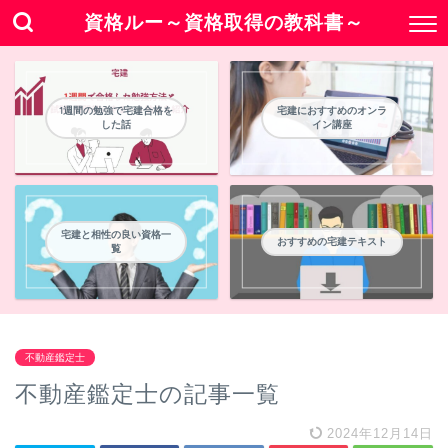
資格ルー～資格取得の教科書～
1週間の勉強で宅建合格を
宅建におすすめのオンラ
した話
イン講座
宅建と相性の良い資格一
おすすめの宅建テキスト
覧
不動産鑑定士
不動産鑑定士の記事一覧
2024年12月14日