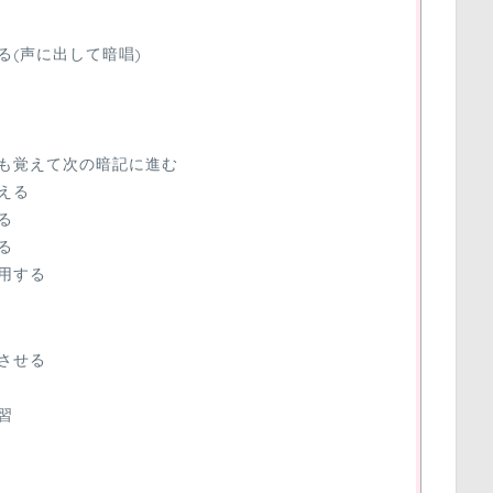
る(声に出して暗唱)
も覚えて次の暗記に進む
える
る
る
用する
させる
習