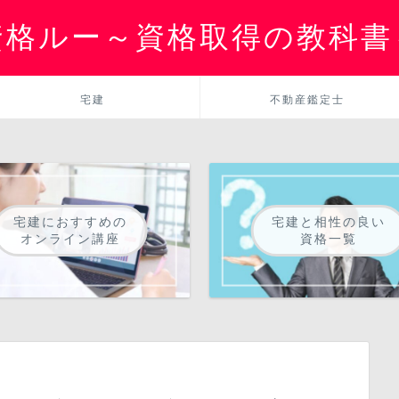
資格ルー～資格取得の教科書
宅建
不動産鑑定士
宅建におすすめの
宅建と相性の良い
オンライン講座
資格一覧