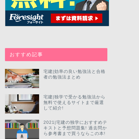
おすすめ記事
宅建|効率の良い勉強法と合格
者の勉強法まとめ
宅建|独学で受かる勉強法から
無料で使えるサイトまで厳選
して紹介!
2021|宅建の独学におすすめテ
キストと予想問題集! 過去問か
ら参考書まで買うならこの本!