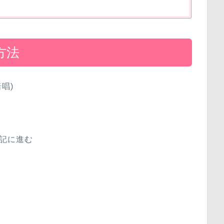
方法
唱)
記に進む