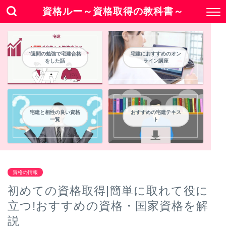
資格ルー～資格取得の教科書～
1週間の勉強で宅建合格
宅建におすすめのオン
をした話
ライン講座
宅建と相性の良い資格
おすすめの宅建テキス
一覧
ト
資格の情報
初めての資格取得|簡単に取れて役に
立つ!おすすめの資格・国家資格を解
説