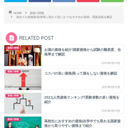
HOME
資格の情報
初めての資格取得|簡単に取れて役に立つ!おすすめの資格・国家資格を解説
RELATED POST
資格の情報
お酒の資格を紹介!国家資格から試験の難易度、合
格率まで解説
2021年9月14日
資格の情報
コスパの良い資格|取って損をしない資格を解説
2021年9月12日
資格の情報
2021|人気資格ランキング!受験者数の多い資格を
紹介
2021年9月10日
資格の情報
高校生におすすめの資格|在学中でも取れる国家資
格から取りやすい資格まで紹介