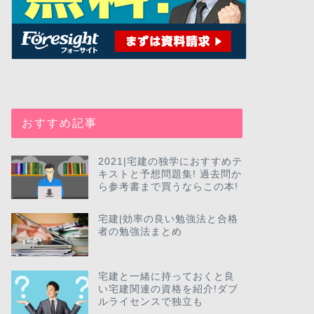
おすすめ記事
2021|宅建の独学におすすめテ
キストと予想問題集! 過去問か
ら参考書まで買うならこの本!
宅建|効率の良い勉強法と合格
者の勉強法まとめ
宅建と一緒に持っておくと良
い宅建関連の資格を紹介!ダブ
ルライセンスで独立も