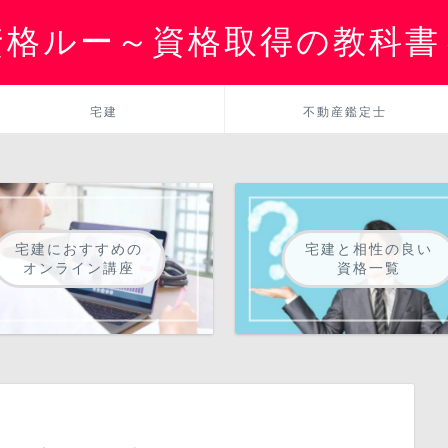
資格ルー～資格取得の教科書
宅建
不動産鑑定士
宅建におすすめの
宅建と相性の良い
オンライン講座
資格一覧