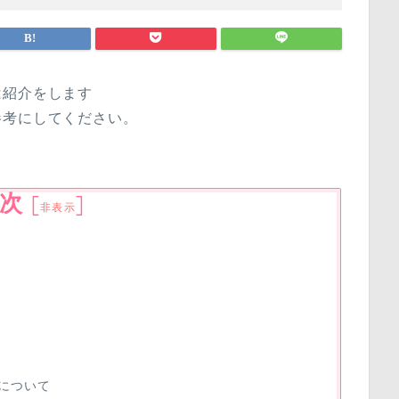
は紹介をします
参考にしてください。
次
[
]
非表示
について