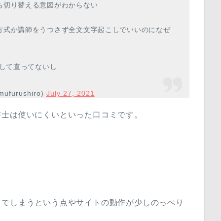
ち切り替える意図がわからない
方式か講師をうつさず全文文字起こしでいいのになぜ
テして直ってないし
ufurushiro)
July 27, 2021
書士は使いにくいといった口コミです。
ってしまうという点やサイトの動作が少しのっぺり
。