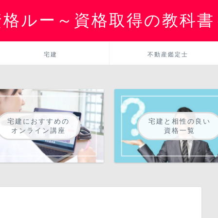
資格ルー～資格取得の教科書
宅建
不動産鑑定士
宅建におすすめの
宅建と相性の良い
オンライン講座
資格一覧