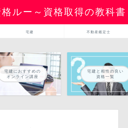
資格ルー～資格取得の教科書
宅建
不動産鑑定士
宅建におすすめの
宅建と相性の良い
オンライン講座
資格一覧