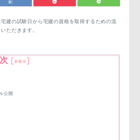
は宅建の試験日から宅建の資格を取得するための流
ていただきます。
次
[
]
非表示
ル公開