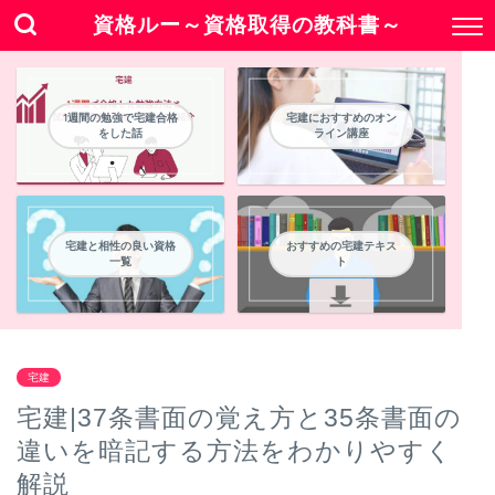
資格ルー～資格取得の教科書～
1週間の勉強で宅建合格
宅建におすすめのオン
をした話
ライン講座
宅建と相性の良い資格
おすすめの宅建テキス
一覧
ト
宅建
宅建|37条書面の覚え方と35条書面の
違いを暗記する方法をわかりやすく
解説