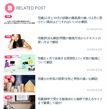
RELATED POST
宅建
宅建|12月と10月の試験の難易度の違い!12月に受
けたい場合はどうすればいいのか解説
2021年8月30日
宅建
宅建|民法を解説!問題の勉強方法からテキストの
使い方まで解説
2021年8月23日
宅建
宅建|1ヶ月で合格する現実性と1ヶ月前の勉強に
ついて解説
2021年8月31日
宅建
宅建士の年収の現実!女性と男性の違いを解説!
2021年8月26日
宅建
宅建|独学で受かる勉強法から無料で使えるサイト
まで厳選して紹介!