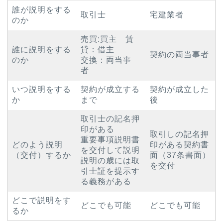
誰が説明をする
取引士
宅建業者
のか
売買:買主 賃
誰に説明をする
貸：借主
契約の両当事者
のか
交換：両当事
者
いつ説明をする
契約が成立する
契約が成立した
か
まで
後
取引士の記名押
印がある
取引しの記名押
重要事項説明書
どのよう説明
印がある契約書
を交付して説明
（交付）するか
面（37条書面）
説明の歳には取
を交付
引士証を提示す
る義務がある
どこで説明をす
どこでも可能
どこでも可能
るか