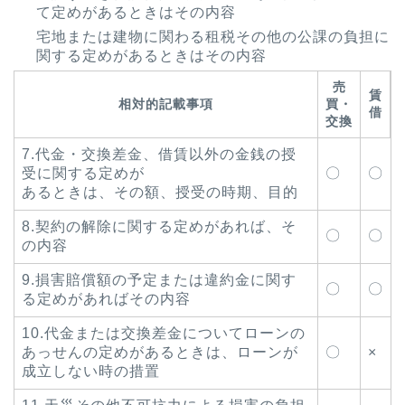
て定めがあるときはその内容
宅地または建物に関わる租税その他の公課の負担に
関する定めがあるときはその内容
売
賃
相対的記載事項
買・
借
交換
7.代金・交換差金、借賃以外の金銭の授
受に関する定めが
〇
〇
あるときは、その額、授受の時期、目的
8.契約の解除に関する定めがあれば、そ
〇
〇
の内容
9.損害賠償額の予定または違約金に関す
〇
〇
る定めがあればその内容
10.代金または交換差金についてローンの
あっせんの定めがあるときは、ローンが
〇
×
成立しない時の措置