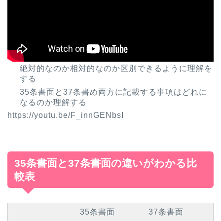
絶対的なのか相対的なのか区別できるように理解を
する
35条書面と37条書め両方に記載する事項はどれに
なるのか理解する
https://youtu.be/F_innGENbsI
35条書面と37条書面の違いがわかる比
較表
35条書面
37条書面