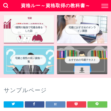
資格ルー～資格取得の教科書～
1週間の勉強で宅建合格を
宅建におすすめのオンラ
した話
イン講座
宅建と相性の良い資格一
おすすめの宅建テキスト
覧
サンプルページ